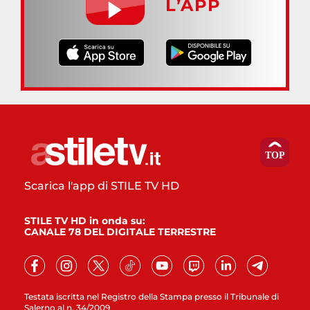
L’APP
Scarica l'app di STILE TV HD
STILE TV HD in onda su:
CANALE 78 DEL DIGITALE TERRESTRE
Testata iscritta nel Registro della Stampa presso il Tribunale di
Salerno al n. 34/2009