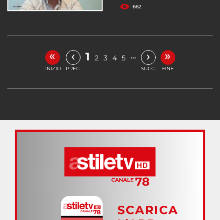
662
«
»
‹
›
1
…
2
3
4
5
INIZIO
PREC.
SUCC.
FINE
SCARICA