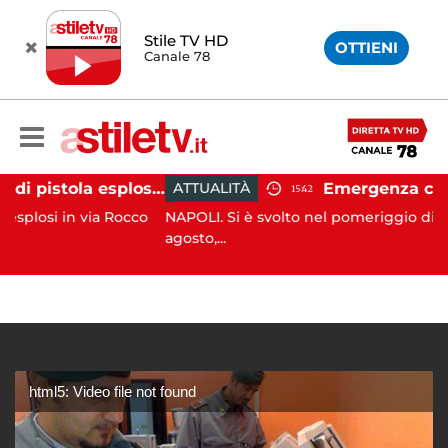
Stile TV HD
OTTIENI
Canale 78
Salerno, colpi di pistola esplosi a Pastena: paura tra i residenti
ATTUALITÀ
15:42
n via Rocco
NAPOLI. Si è svolto nel pomeriggio di ieri, giovedì
agosto,...
html5: Video file not found