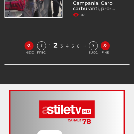
Campania. Caro
carburanti, pror...
80
«
»
‹
›
2
…
1
3
4
5
6
INIZIO
PREC.
SUCC.
FINE