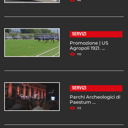
46
SERVIZI
Promozione | US
Agropoli 1921. ...
110
SERVIZI
Parchi Archeologici di
Paestum ...
113