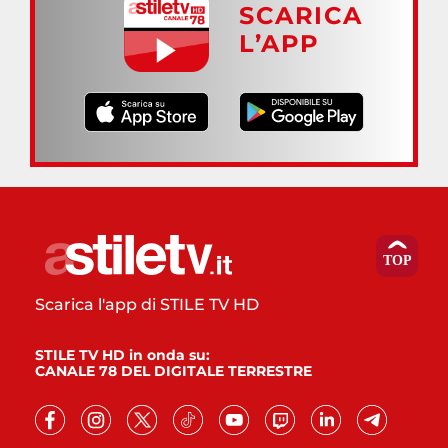
SCARICA
L’APP
Scarica l'app di STILE TV HD
STILE TV HD in onda su:
CANALE 78 DEL DIGITALE TERRESTRE