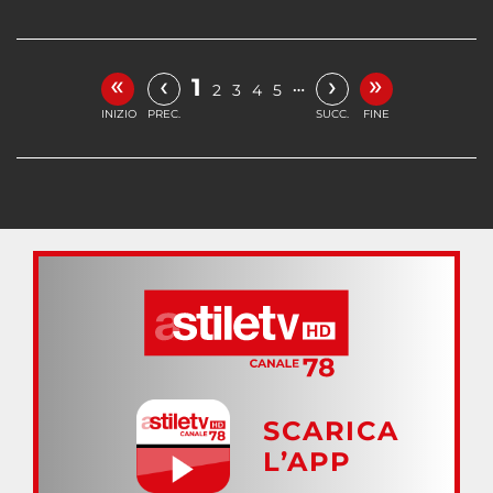
«
»
‹
›
1
…
2
3
4
5
INIZIO
PREC.
SUCC.
FINE
SCARICA
L’APP