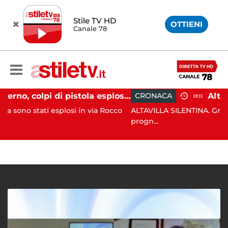
Stile TV HD
OTTIENI
Canale 78
Salerno, colpi di pistola esplosi a Pastena: paura tra i residenti
CRONACA
18:11
 esplosi in via Rocco
ALTAVILLA SILENTINA. Grave incidente i
progn...