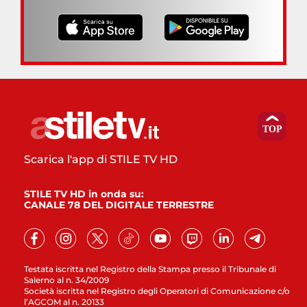
Scarica l'app di STILE TV HD
STILE TV HD in onda su:
CANALE 78 DEL DIGITALE TERRESTRE
Testata iscritta nel Registro della Stampa presso il Tribunale di
Salerno al n. 34/2009
Società iscritta nel Registro degli Operatori di Comunicazione c/o
l’AGCOM al n. 20133