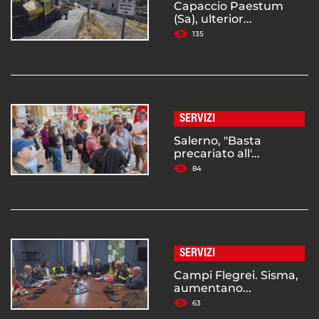
Capaccio Paestum
(Sa), ulterior...
135
SERVIZI
Salerno, "Basta
precariato all'...
84
SERVIZI
Campi Flegrei. Sisma,
aumentano...
63