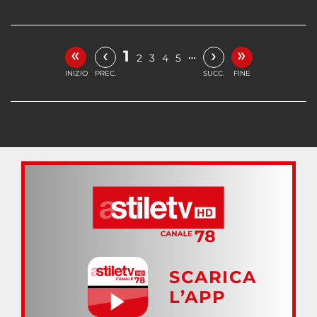
«
»
‹
›
1
…
2
3
4
5
INIZIO
PREC.
SUCC.
FINE
SCARICA
L’APP