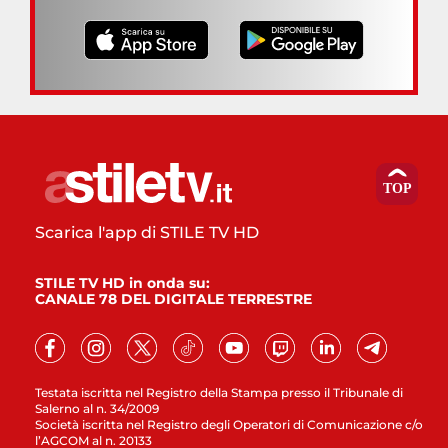
Scarica l'app di STILE TV HD
STILE TV HD in onda su:
CANALE 78 DEL DIGITALE TERRESTRE
Testata iscritta nel Registro della Stampa presso il Tribunale di
Salerno al n. 34/2009
Società iscritta nel Registro degli Operatori di Comunicazione c/o
l’AGCOM al n. 20133