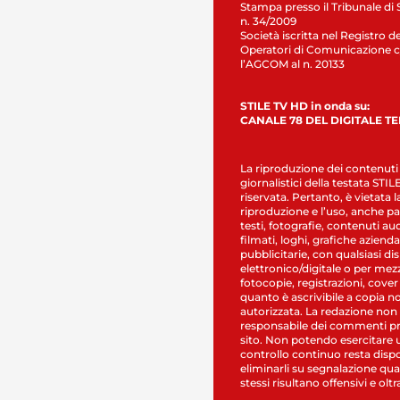
Stampa presso il Tribunale di 
n. 34/2009
Società iscritta nel Registro de
Operatori di Comunicazione c
l’AGCOM al n. 20133
STILE TV HD in onda su:
CANALE 78 DEL DIGITALE T
La riproduzione dei contenuti
giornalistici della testata STI
riservata. Pertanto, è vietata l
riproduzione e l’uso, anche par
testi, fotografie, contenuti au
filmati, loghi, grafiche aziendal
pubblicitarie, con qualsiasi di
elettronico/digitale o per mez
fotocopie, registrazioni, cover
quanto è ascrivibile a copia n
autorizzata. La redazione non
responsabile dei commenti pr
sito. Non potendo esercitare 
controllo continuo resta dispo
eliminarli su segnalazione qual
stessi risultano offensivi e oltr