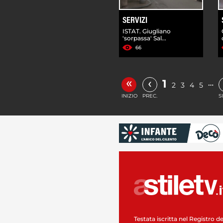
SERVIZI
ISTAT. Giugliano
'sorpassa' Sal...
66
«
‹
1
…
2
3
4
5
INIZIO
PREC.
S
Testata iscritta nel Registro de