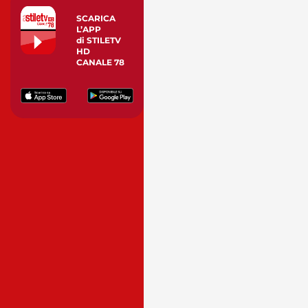
SCARICA
L’APP
di STILETV
HD
CANALE 78