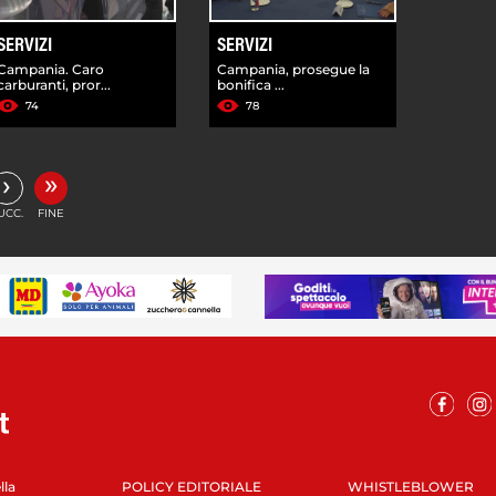
SERVIZI
SERVIZI
Campania. Caro
Campania, prosegue la
carburanti, pror...
bonifica ...
74
78
»
›
UCC.
FINE
lla
POLICY EDITORIALE
WHISTLEBLOWER