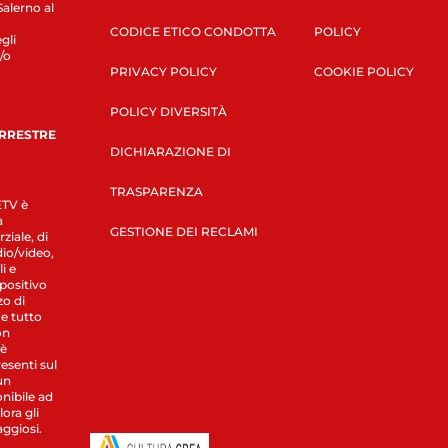
Salerno al
CODICE ETICO CONDOTTA
POLICY
gli
/o
PRIVACY POLICY
COOKIE POLICY
POLICY DIVERSITÀ
ERRESTRE
DICHIARAZIONE DI
TRASPARENZA
LETV è
a
GESTIONE DEI RECLAMI
ziale, di
dio/video,
i e
spositivo
zo di
 e tutto
on
 è
esenti sul
un
nibile ad
ora gli
aggiosi.