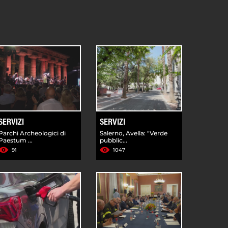
SERVIZI
SERVIZI
Parchi Archeologici di
Salerno, Avella: "Verde
Paestum ...
pubblic...
91
1047