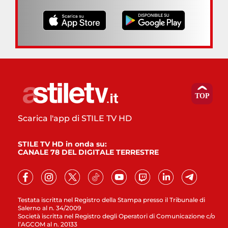
Scarica l'app di STILE TV HD
STILE TV HD in onda su:
CANALE 78 DEL DIGITALE TERRESTRE
Testata iscritta nel Registro della Stampa presso il Tribunale di
Salerno al n. 34/2009
Società iscritta nel Registro degli Operatori di Comunicazione c/o
l’AGCOM al n. 20133