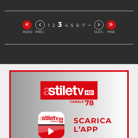
«
»
‹
›
3
…
1
2
4
5
6
7
INIZIO
PREC.
SUCC.
FINE
SCARICA
L’APP