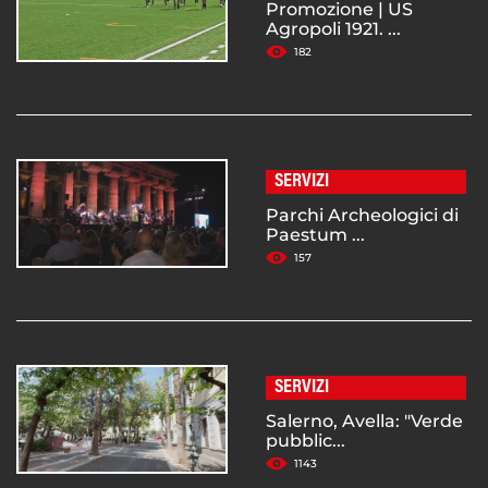
Promozione | US
Agropoli 1921. ...
182
SERVIZI
Parchi Archeologici di
Paestum ...
157
SERVIZI
Salerno, Avella: "Verde
pubblic...
1143