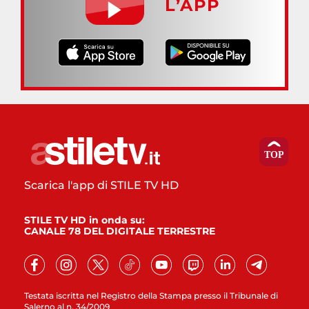
L’APP
Scarica l'app di STILE TV HD
STILE TV HD in onda su:
CANALE 78 DEL DIGITALE TERRESTRE
Testata iscritta nel Registro della Stampa presso il Tribunale di
Salerno al n. 34/2009