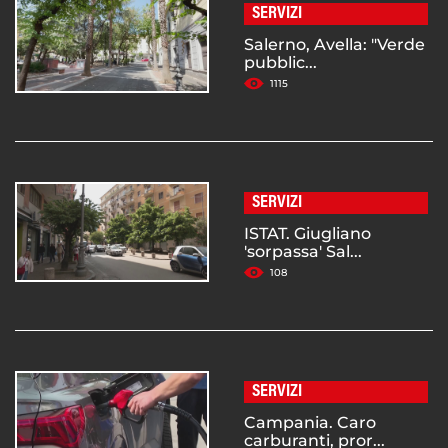
SERVIZI
Salerno, Avella: "Verde
pubblic...
1115
SERVIZI
ISTAT. Giugliano
'sorpassa' Sal...
108
SERVIZI
Campania. Caro
carburanti, pror...