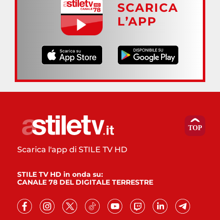
SCARICA
L’APP
Scarica l'app di STILE TV HD
STILE TV HD in onda su:
CANALE 78 DEL DIGITALE TERRESTRE