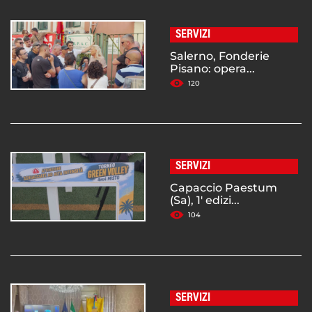
SERVIZI
Salerno, Fonderie
Pisano: opera...
120
SERVIZI
Capaccio Paestum
(Sa), 1' edizi...
104
SERVIZI