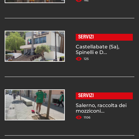
182
SERVIZI
Castellabate (Sa),
Spinelli e D...
125
SERVIZI
Salerno, raccolta dei
mozziconi...
1106