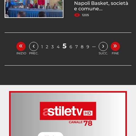
Napoli Basket, società
e comune...
1205
«
»
‹
›
5
…
1
2
3
4
6
7
8
9
INIZIO
PREC.
SUCC.
FINE