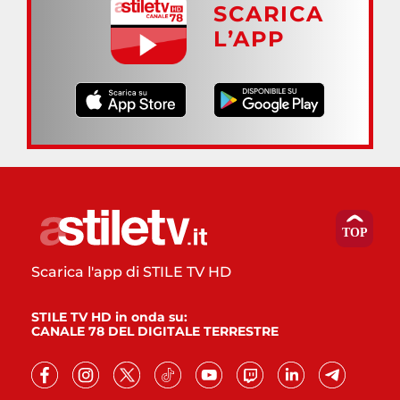
SCARICA
L’APP
Scarica l'app di STILE TV HD
STILE TV HD in onda su:
CANALE 78 DEL DIGITALE TERRESTRE