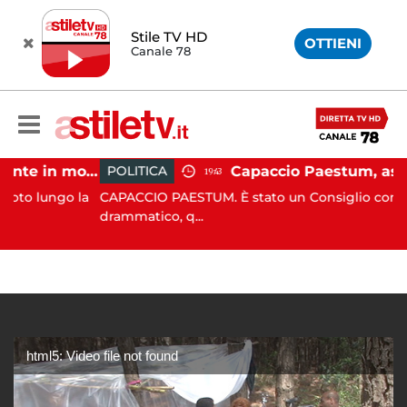
Stile TV HD
OTTIENI
Canale 78
Castellabate, incidente in moto: 27enne in ospedale
POLITICA
19:43
ungo la
CAPACCIO PAESTUM. È stato un Consiglio comunale
drammatico, q...
html5: Video file not found