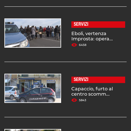
SERVIZI
Eboli, vertenza
Improsta: opera...
6458
SERVIZI
Capaccio, furto al
centro scomm...
5843