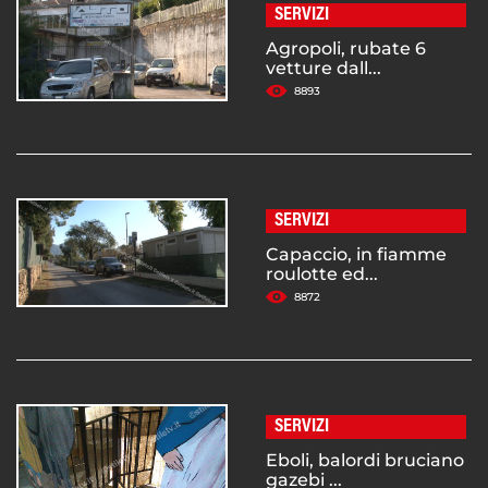
SERVIZI
Agropoli, rubate 6
vetture dall...
8893
SERVIZI
Capaccio, in fiamme
roulotte ed...
8872
SERVIZI
Eboli, balordi bruciano
gazebi ...