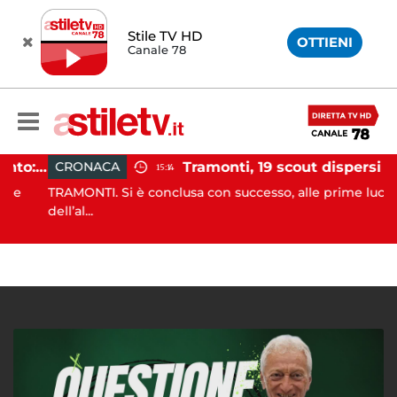
Stile TV HD
OTTIENI
Canale 78
Incidente agricolo nel Cilento: trattore si ribalta, muore 71enne
Tramonti, 19 scout dispersi in montagna salvati dai vigili del fuoco
CRONACA
15:14
TRAMONTI. Si è conclusa con successo, alle prime luci
dell’al...