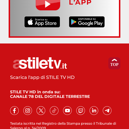
L’APP
Scarica l'app di STILE TV HD
STILE TV HD in onda su:
CANALE 78 DEL DIGITALE TERRESTRE
Testata iscritta nel Registro della Stampa presso il Tribunale di
Salerno al n. 34/2009