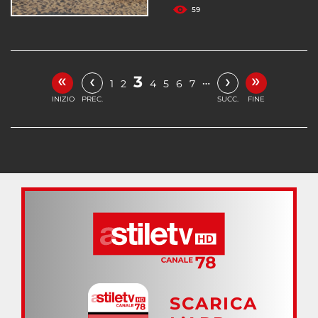
59
«
»
‹
›
3
…
1
2
4
5
6
7
INIZIO
PREC.
SUCC.
FINE
SCARICA