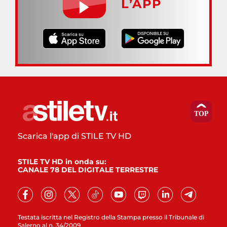
L’APP
Scarica l'app di STILE TV HD
STILE TV HD in onda su:
CANALE 78 DEL DIGITALE TERRESTRE
Testata iscritta nel Registro della Stampa presso il Tribunale di
Salerno al n. 34/2009