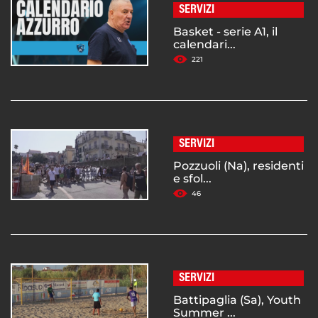
SERVIZI
Basket - serie A1, il
calendari...
221
SERVIZI
Pozzuoli (Na), residenti
e sfol...
46
SERVIZI
Battipaglia (Sa), Youth
Summer ...