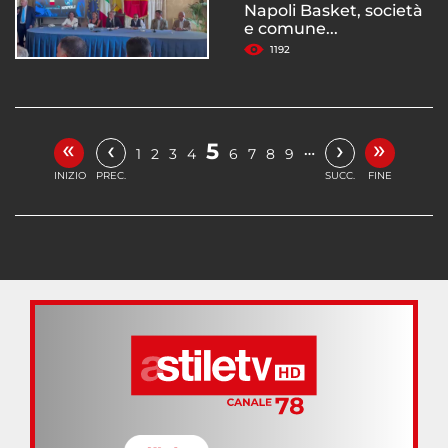
Napoli Basket, società
e comune...
1192
«
»
‹
›
5
…
1
2
3
4
6
7
8
9
INIZIO
PREC.
SUCC.
FINE