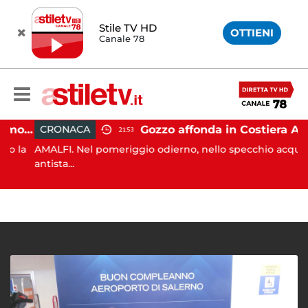
Stile TV HD
OTTIENI
Canale 78
Castellabate, incidente in moto: 27enne in ospedale
Gozzo affonda in Costiera Amalfitana: occupanti soccorsi da altri natanti
CRONACA
21:53
 la
AMALFI. Nel pomeriggio odierno, nello specchio acqueo
antista...