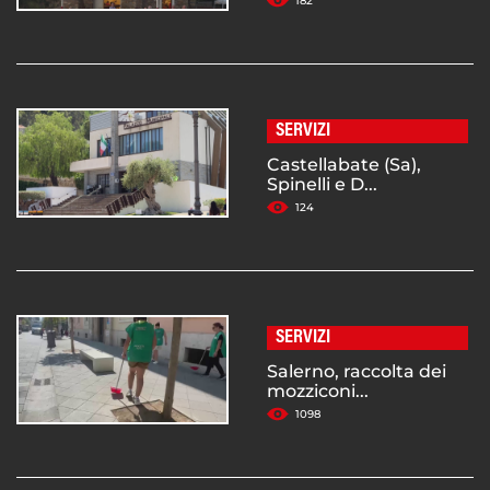
182
SERVIZI
Castellabate (Sa),
Spinelli e D...
124
SERVIZI
Salerno, raccolta dei
mozziconi...
1098