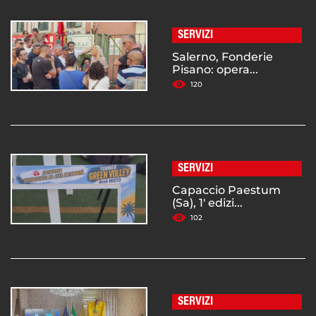
SERVIZI
Salerno, Fonderie
Pisano: opera...
120
SERVIZI
Capaccio Paestum
(Sa), 1' edizi...
102
SERVIZI