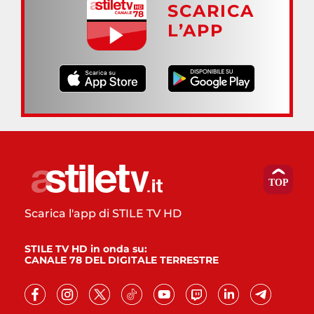
SCARICA
L’APP
Scarica l'app di STILE TV HD
STILE TV HD in onda su:
CANALE 78 DEL DIGITALE TERRESTRE