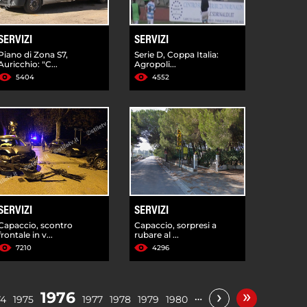
SERVIZI
SERVIZI
Piano di Zona S7,
Serie D, Coppa Italia:
Auricchio: "C...
Agropoli...
5404
4552
SERVIZI
SERVIZI
Capaccio, scontro
Capaccio, sorpresi a
frontale in v...
rubare al ...
7210
4296
»
›
1976
…
74
1975
1977
1978
1979
1980