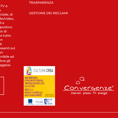
TRASPARENZA
LETV è
a
GESTIONE DEI RECLAMI
ziale, di
dio/video,
i e
spositivo
zo di
 e tutto
on
 è
esenti sul
un
nibile ad
ora gli
aggiosi.