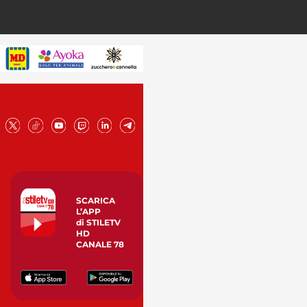
SCARICA
L’APP
di STILETV
HD
CANALE 78