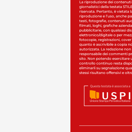
La riproduzione dei contenuti
giornalistici della testata STI
riservata. Pertanto, è vietata l
riproduzione e l’uso, anche par
testi, fotografie, contenuti au
filmati, loghi, grafiche aziendal
pubblicitarie, con qualsiasi di
elettronico/digitale o per mez
fotocopie, registrazioni, cover
quanto è ascrivibile a copia n
autorizzata. La redazione non
responsabile dei commenti pr
sito. Non potendo esercitare 
controllo continuo resta dispo
eliminarli su segnalazione qual
stessi risultano offensivi e oltr