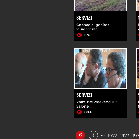
SERVIZI
Capaccio, genitori
'curano' raf...
5202
SERVIZI
Vallo, nel weekend il I°
Salone...
8866
«
‹
…
1972
1973
19