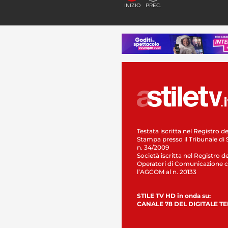
INIZIO
PREC.
Testata iscritta nel Registro de
Stampa presso il Tribunale di 
n. 34/2009
Società iscritta nel Registro de
Operatori di Comunicazione c
l’AGCOM al n. 20133
STILE TV HD in onda su:
CANALE 78 DEL DIGITALE T