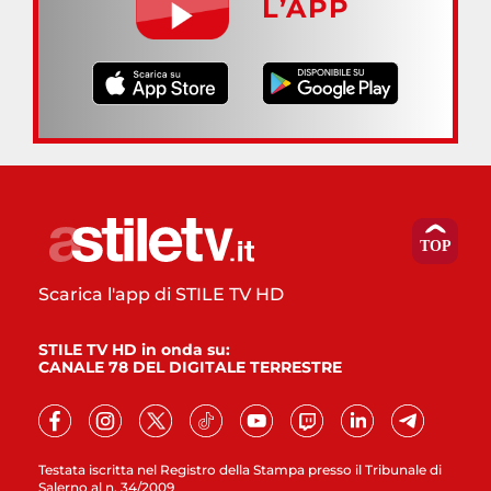
L’APP
Scarica l'app di STILE TV HD
STILE TV HD in onda su:
CANALE 78 DEL DIGITALE TERRESTRE
Testata iscritta nel Registro della Stampa presso il Tribunale di
Salerno al n. 34/2009