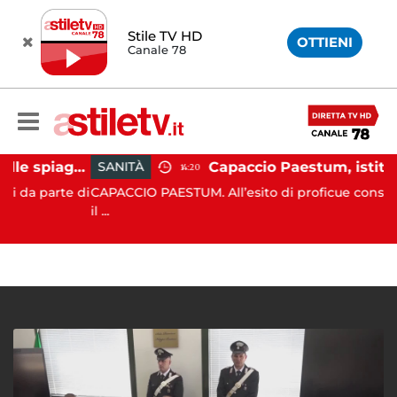
Stile TV HD
OTTIENI
Canale 78
Montecorice, blitz sulle spiagge libere: sequestrati oltre 300 ombrelloni e lettini lasciati sull’arenile
SANITÀ
14:20
parte di
CAPACCIO PAESTUM. All’esito di proficue consultazioni
il ...