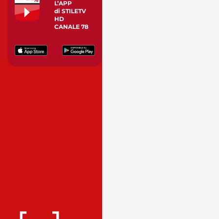
L’APP
di STILETV
HD
CANALE 78