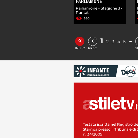
PARLIAMONE
Parliamone - Stagione 3 -
Puntat...
550
«
‹
1
…
2
3
4
5
INIZIO
PREC.
S
Testata iscritta nel Registro de
Stampa presso il Tribunale di 
n. 34/2009