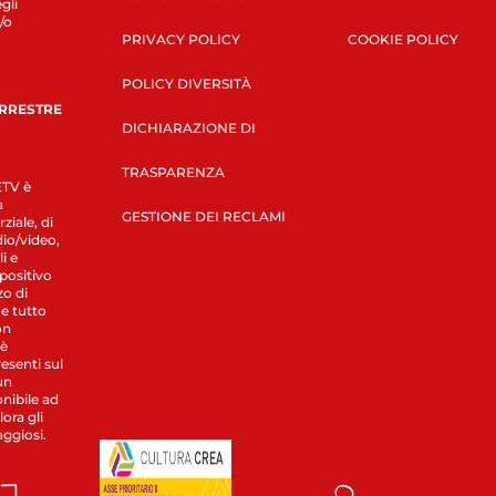
gli
/o
PRIVACY POLICY
COOKIE POLICY
POLICY DIVERSITÀ
ERRESTRE
DICHIARAZIONE DI
TRASPARENZA
LETV è
a
GESTIONE DEI RECLAMI
ziale, di
dio/video,
i e
spositivo
zo di
 e tutto
on
 è
esenti sul
un
nibile ad
ora gli
aggiosi.