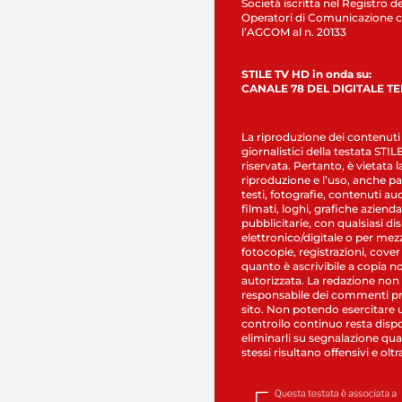
Società iscritta nel Registro de
Operatori di Comunicazione c
l’AGCOM al n. 20133
STILE TV HD in onda su:
CANALE 78 DEL DIGITALE T
La riproduzione dei contenuti
giornalistici della testata STI
riservata. Pertanto, è vietata l
riproduzione e l’uso, anche par
testi, fotografie, contenuti au
filmati, loghi, grafiche aziendal
pubblicitarie, con qualsiasi di
elettronico/digitale o per mez
fotocopie, registrazioni, cover
quanto è ascrivibile a copia n
autorizzata. La redazione non
responsabile dei commenti pr
sito. Non potendo esercitare 
controllo continuo resta dispo
eliminarli su segnalazione qual
stessi risultano offensivi e oltr