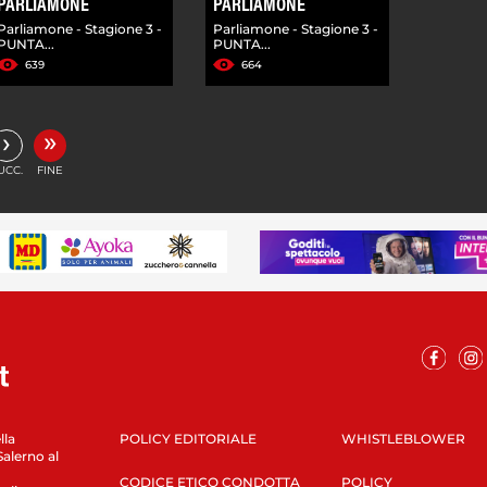
PARLIAMONE
PARLIAMONE
Parliamone - Stagione 3 -
Parliamone - Stagione 3 -
PUNTA...
PUNTA...
639
664
»
›
UCC.
FINE
lla
POLICY EDITORIALE
WHISTLEBLOWER
Salerno al
CODICE ETICO CONDOTTA
POLICY