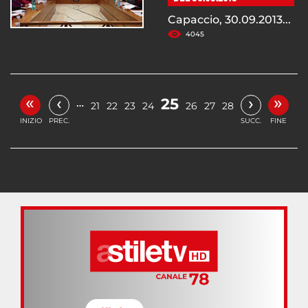
Capaccio, 30.09.2013...
4045
«
»
‹
›
25
…
21
22
23
24
26
27
28
INIZIO
PREC.
SUCC.
FINE