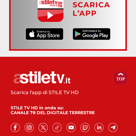
SCARICA
L’APP
Scarica l'app di STILE TV HD
STILE TV HD in onda su:
CANALE 78 DEL DIGITALE TERRESTRE