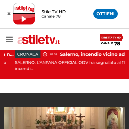
Stile TV HD
OTTIENI
Canale 78
Eboli, uomo aggredito nella notte: indagini in corso
Salerno, incendio vicino ad un traliccio: tempestivi i soccorsi
CRONACA
08:09
SALERNO. L’ANPANA OFFICIAL ODV ha segnalato al 115 un
incendi...