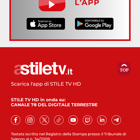
L’APP
Scarica l'app di STILE TV HD
STILE TV HD in onda su:
CANALE 78 DEL DIGITALE TERRESTRE
Testata iscritta nel Registro della Stampa presso il Tribunale di
Salerno al n. 34/2009