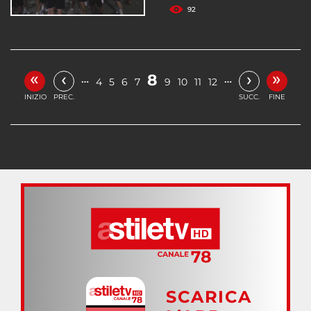
92
«
»
‹
›
8
…
…
4
5
6
7
9
10
11
12
INIZIO
PREC.
SUCC.
FINE
SCARICA