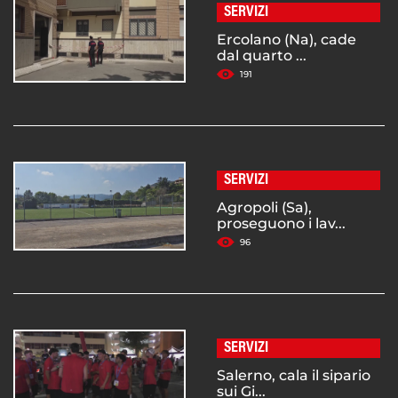
SERVIZI
Ercolano (Na), cade
dal quarto ...
191
SERVIZI
Agropoli (Sa),
proseguono i lav...
96
SERVIZI
Salerno, cala il sipario
sui Gi...