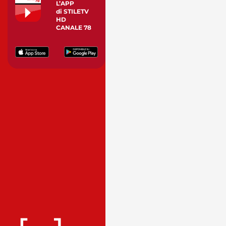
L’APP
di STILETV
HD
CANALE 78