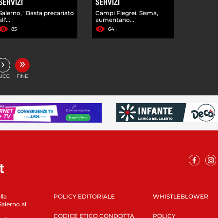
SERVIZI
SERVIZI
Salerno, "Basta precariato
Campi Flegrei. Sisma,
all'...
aumentano...
85
64
»
›
UCC.
FINE
lla
POLICY EDITORIALE
WHISTLEBLOWER
Salerno al
CODICE ETICO CONDOTTA
POLICY