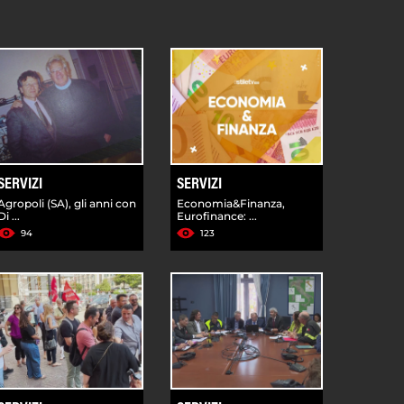
SERVIZI
SERVIZI
Agropoli (SA), gli anni con
Economia&Finanza,
Di ...
Eurofinance: ...
94
123