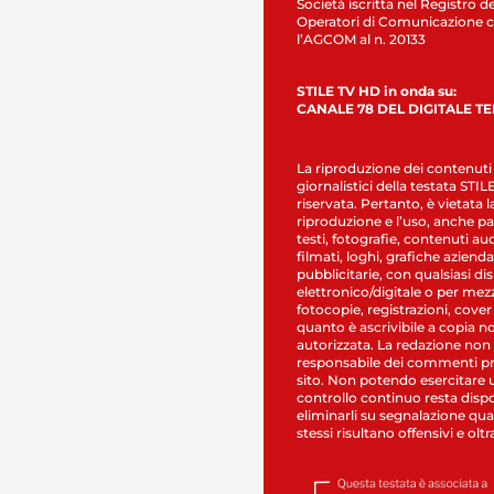
Società iscritta nel Registro de
Operatori di Comunicazione c
l’AGCOM al n. 20133
STILE TV HD in onda su:
CANALE 78 DEL DIGITALE T
La riproduzione dei contenuti
giornalistici della testata STI
riservata. Pertanto, è vietata l
riproduzione e l’uso, anche par
testi, fotografie, contenuti au
filmati, loghi, grafiche aziendal
pubblicitarie, con qualsiasi di
elettronico/digitale o per mez
fotocopie, registrazioni, cover
quanto è ascrivibile a copia n
autorizzata. La redazione non
responsabile dei commenti pr
sito. Non potendo esercitare 
controllo continuo resta dispo
eliminarli su segnalazione qual
stessi risultano offensivi e oltr