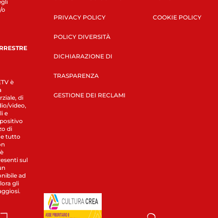
gli
/o
PRIVACY POLICY
COOKIE POLICY
POLICY DIVERSITÀ
ERRESTRE
DICHIARAZIONE DI
TRASPARENZA
LETV è
a
GESTIONE DEI RECLAMI
ziale, di
dio/video,
i e
spositivo
zo di
 e tutto
on
 è
esenti sul
un
nibile ad
ora gli
aggiosi.