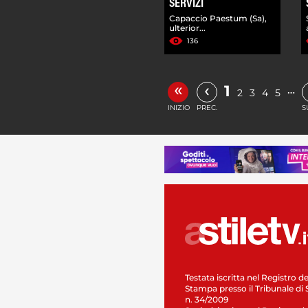
SERVIZI
Capaccio Paestum (Sa),
ulterior...
136
«
‹
1
…
2
3
4
5
INIZIO
PREC.
S
Testata iscritta nel Registro de
Stampa presso il Tribunale di 
n. 34/2009