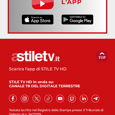
L’APP
Scarica l'app di STILE TV HD
STILE TV HD in onda su:
CANALE 78 DEL DIGITALE TERRESTRE
Testata iscritta nel Registro della Stampa presso il Tribunale di
Salerno al n. 34/2009