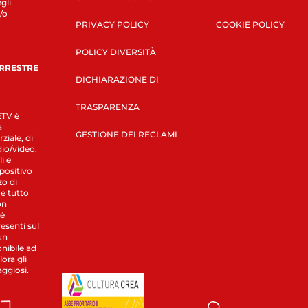
gli
/o
PRIVACY POLICY
COOKIE POLICY
POLICY DIVERSITÀ
ERRESTRE
DICHIARAZIONE DI
TRASPARENZA
LETV è
a
GESTIONE DEI RECLAMI
ziale, di
dio/video,
i e
spositivo
zo di
 e tutto
on
 è
esenti sul
un
nibile ad
ora gli
aggiosi.