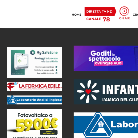
HOME
CR