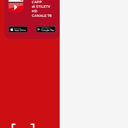
L’APP
di STILETV
HD
CANALE 78