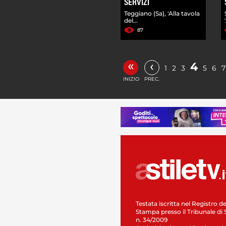
SERVIZI
Teggiano (Sa), 'Alla tavola
del...
87
«
‹
4
1
2
3
5
6
7
INIZIO
PREC.
Testata iscritta nel Registro de
Stampa presso il Tribunale di 
n. 34/2009