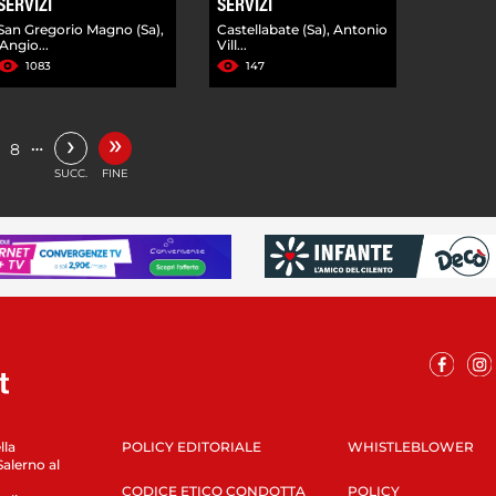
SERVIZI
SERVIZI
San Gregorio Magno (Sa),
Castellabate (Sa), Antonio
'Angio...
Vill...
1083
147
»
›
…
8
SUCC.
FINE
lla
POLICY EDITORIALE
WHISTLEBLOWER
Salerno al
CODICE ETICO CONDOTTA
POLICY