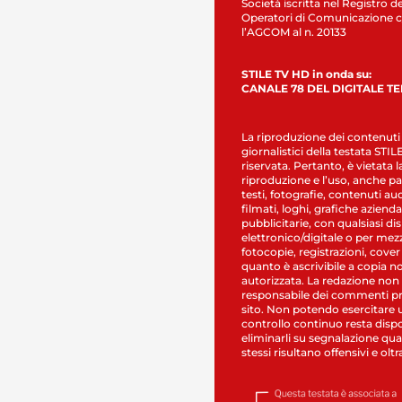
Società iscritta nel Registro de
Operatori di Comunicazione c
l’AGCOM al n. 20133
STILE TV HD in onda su:
CANALE 78 DEL DIGITALE T
La riproduzione dei contenuti
giornalistici della testata STI
riservata. Pertanto, è vietata l
riproduzione e l’uso, anche par
testi, fotografie, contenuti au
filmati, loghi, grafiche aziendal
pubblicitarie, con qualsiasi di
elettronico/digitale o per mez
fotocopie, registrazioni, cover
quanto è ascrivibile a copia n
autorizzata. La redazione non
responsabile dei commenti pr
sito. Non potendo esercitare 
controllo continuo resta dispo
eliminarli su segnalazione qual
stessi risultano offensivi e oltr