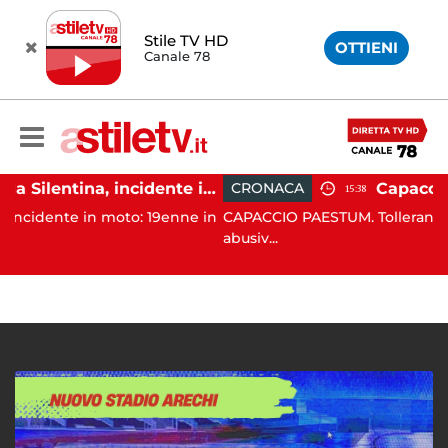
Stile TV HD
OTTIENI
Canale 78
Altavilla Silentina, incidente in moto nella notte: 19enne in prognosi riservata
CRONACA
15:38
n moto: 19enne in
CAPACCIO PAESTUM. Tolleranza zero contro 
abusiv...