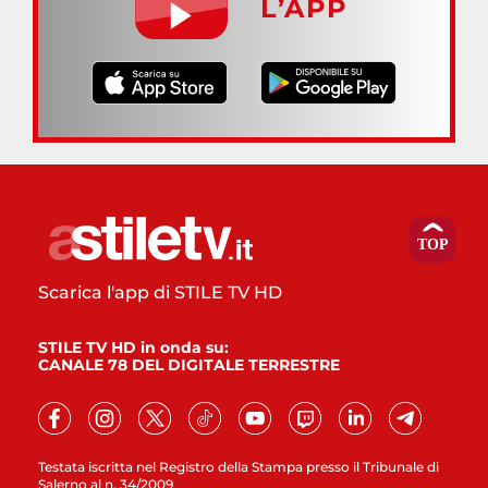
L’APP
Scarica l'app di STILE TV HD
STILE TV HD in onda su:
CANALE 78 DEL DIGITALE TERRESTRE
Testata iscritta nel Registro della Stampa presso il Tribunale di
Salerno al n. 34/2009