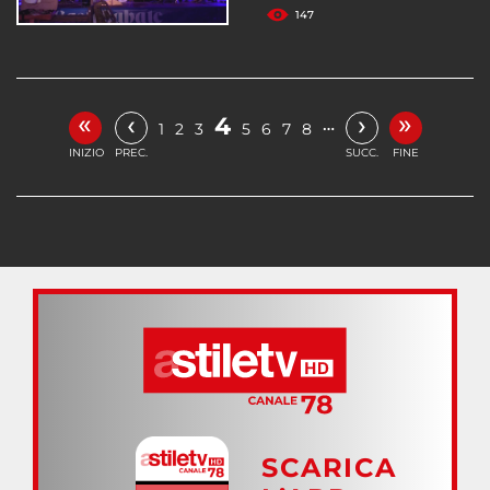
147
«
»
‹
›
4
…
1
2
3
5
6
7
8
INIZIO
PREC.
SUCC.
FINE
SCARICA