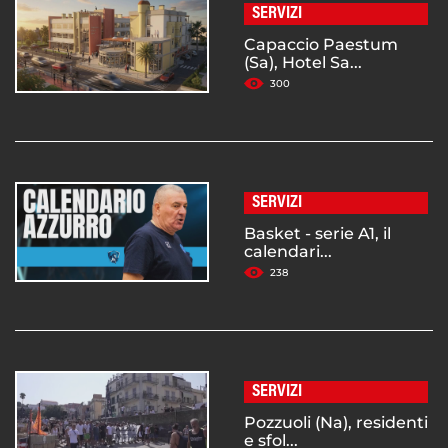
SERVIZI
Capaccio Paestum
(Sa), Hotel Sa...
300
SERVIZI
Basket - serie A1, il
calendari...
238
SERVIZI
Pozzuoli (Na), residenti
e sfol...