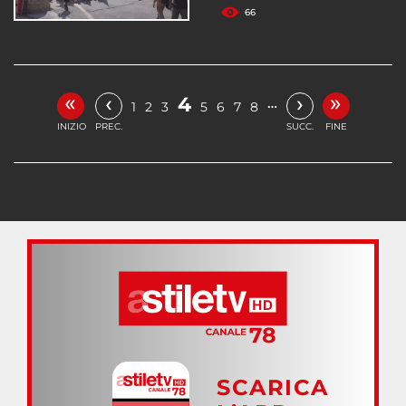
66
«
»
‹
›
4
…
1
2
3
5
6
7
8
INIZIO
PREC.
SUCC.
FINE
SCARICA