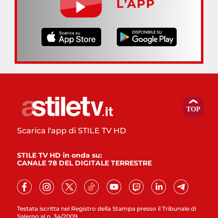
L’APP
Scarica l'app di STILE TV HD
STILE TV HD in onda su:
CANALE 78 DEL DIGITALE TERRESTRE
Testata iscritta nel Registro della Stampa presso il Tribunale di
Salerno al n. 34/2009