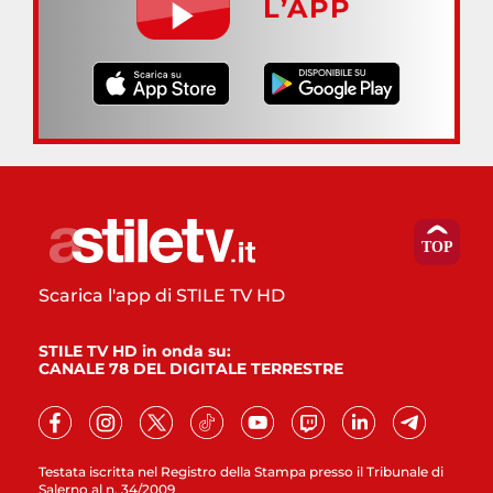
L’APP
Scarica l'app di STILE TV HD
STILE TV HD in onda su:
CANALE 78 DEL DIGITALE TERRESTRE
Testata iscritta nel Registro della Stampa presso il Tribunale di
Salerno al n. 34/2009