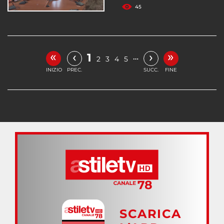
45
«
»
‹
›
1
…
2
3
4
5
INIZIO
PREC.
SUCC.
FINE
SCARICA