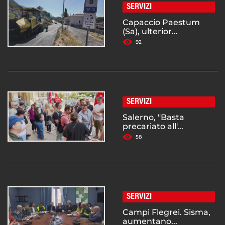
SERVIZI
Capaccio Paestum
(Sa), ulterior...
92
SERVIZI
Salerno, "Basta
precariato all'...
58
SERVIZI
Campi Flegrei. Sisma,
aumentano...