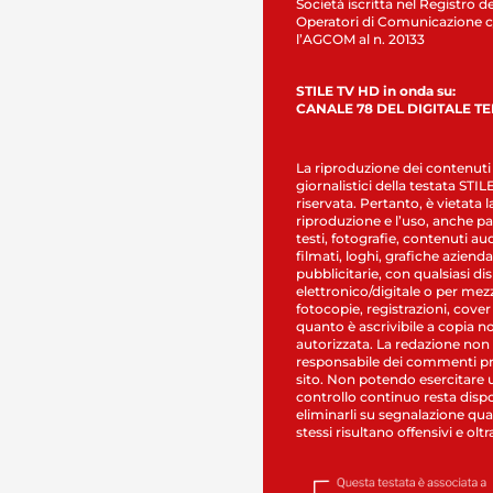
Società iscritta nel Registro de
Operatori di Comunicazione c
l’AGCOM al n. 20133
STILE TV HD in onda su:
CANALE 78 DEL DIGITALE T
La riproduzione dei contenuti
giornalistici della testata STI
riservata. Pertanto, è vietata l
riproduzione e l’uso, anche par
testi, fotografie, contenuti au
filmati, loghi, grafiche aziendal
pubblicitarie, con qualsiasi di
elettronico/digitale o per mez
fotocopie, registrazioni, cover
quanto è ascrivibile a copia n
autorizzata. La redazione non
responsabile dei commenti pr
sito. Non potendo esercitare 
controllo continuo resta dispo
eliminarli su segnalazione qual
stessi risultano offensivi e oltr