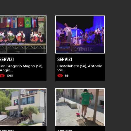
SERVIZI
SERVIZI
San Gregorio Magno (Sa),
Castellabate (Sa), Antonio
'Angio...
Vill...
1061
88