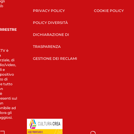
gli
/o
PRIVACY POLICY
COOKIE POLICY
POLICY DIVERSITÀ
ERRESTRE
DICHIARAZIONE DI
TRASPARENZA
LETV è
a
GESTIONE DEI RECLAMI
ziale, di
dio/video,
i e
spositivo
zo di
 e tutto
on
 è
esenti sul
un
nibile ad
ora gli
aggiosi.