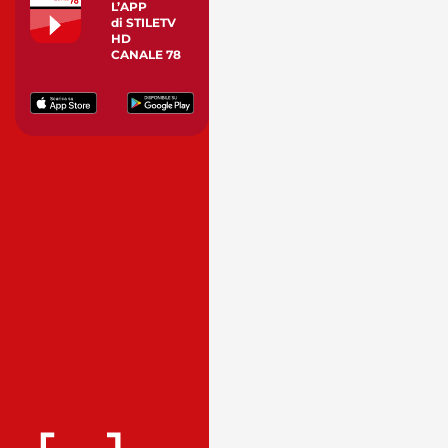
L’APP
di STILETV
HD
CANALE 78