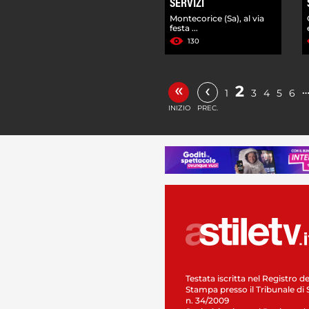
SERVIZI
Montecorice (Sa), al via
festa ...
130
«
‹
2
1
3
4
5
6
INIZIO
PREC.
Testata iscritta nel Registro de
Stampa presso il Tribunale di 
n. 34/2009