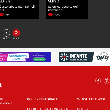
SERVIZI
SERVIZI
Castellabate (Sa), Spinelli
Salerno, raccolta dei
e D...
mozziconi...
79
1060
»
›
…
SUCC.
FINE
lla
POLICY EDITORIALE
WHISTLEBLOWER
Salerno al
CODICE ETICO CONDOTTA
POLICY