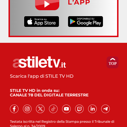
L’APP
Scarica l'app di STILE TV HD
STILE TV HD in onda su:
CANALE 78 DEL DIGITALE TERRESTRE
Testata iscritta nel Registro della Stampa presso il Tribunale di
Salerno al n. 34/2009