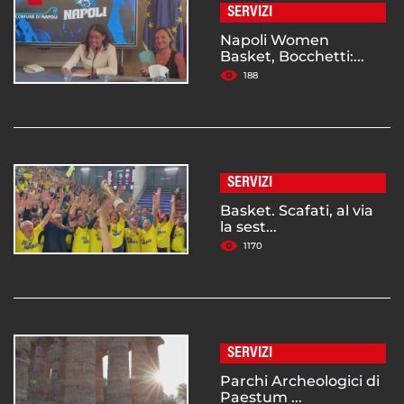
SERVIZI
Napoli Women
Basket, Bocchetti:...
188
SERVIZI
Basket. Scafati, al via
la sest...
1170
SERVIZI
Parchi Archeologici di
Paestum ...