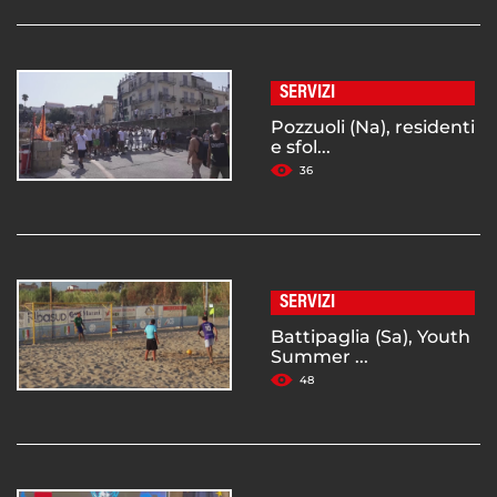
SERVIZI
Pozzuoli (Na), residenti
e sfol...
36
SERVIZI
Battipaglia (Sa), Youth
Summer ...
48