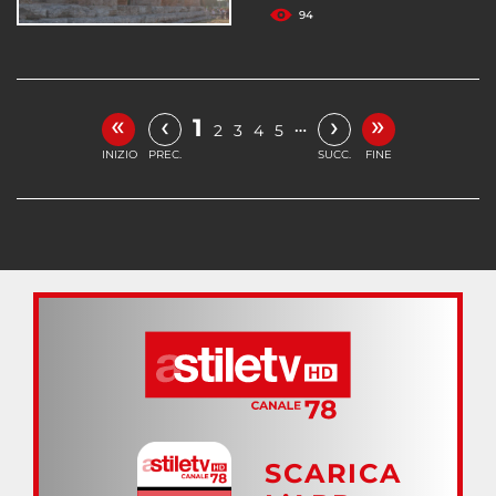
94
«
»
‹
›
1
…
2
3
4
5
INIZIO
PREC.
SUCC.
FINE
SCARICA