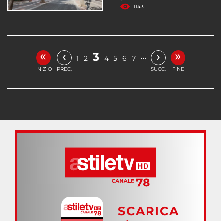
1143
«
»
‹
›
3
…
1
2
4
5
6
7
INIZIO
PREC.
SUCC.
FINE
SCARICA