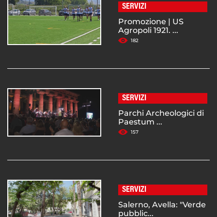
SERVIZI
Promozione | US
Agropoli 1921. ...
182
SERVIZI
Parchi Archeologici di
Paestum ...
157
SERVIZI
Salerno, Avella: "Verde
pubblic...