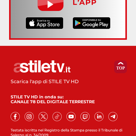
L’APP
Scarica l'app di STILE TV HD
STILE TV HD in onda su:
CANALE 78 DEL DIGITALE TERRESTRE
Testata iscritta nel Registro della Stampa presso il Tribunale di
Salerno al n. 34/2009