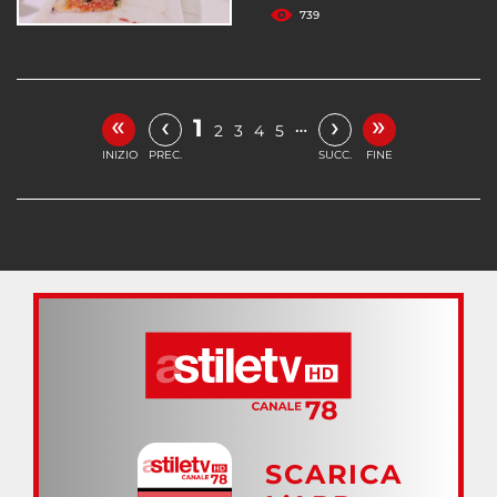
739
«
»
‹
›
1
…
2
3
4
5
INIZIO
PREC.
SUCC.
FINE
SCARICA