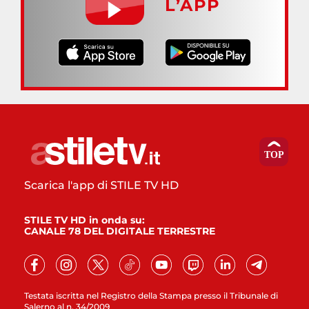
L’APP
Scarica l'app di STILE TV HD
STILE TV HD in onda su:
CANALE 78 DEL DIGITALE TERRESTRE
Testata iscritta nel Registro della Stampa presso il Tribunale di
Salerno al n. 34/2009