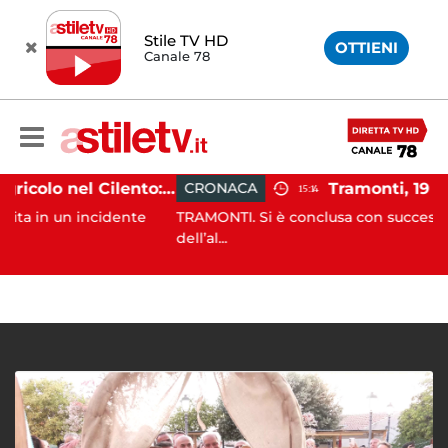
Stile TV HD
OTTIENI
Canale 78
Incidente agricolo nel Cilento: trattore si ribalta, muore 71enne
CRONACA
15:14
 incidente
TRAMONTI. Si è conclusa con successo, alle prime
dell’al...