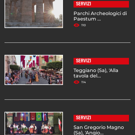
SERVIZI
Parchi Archeologici di
Paestum ...
110
SERVIZI
Teggiano (Sa), 'Alla
tavola del...
114
SERVIZI
San Gregorio Magno
(Sa), 'Angio...