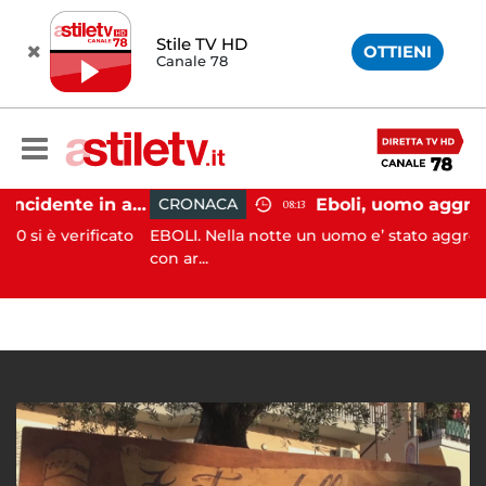
Stile TV HD
OTTIENI
Canale 78
Pontecagnano, incidente in autostrada: 5 giovani feriti
CRONACA
08:13
erificato
EBOLI. Nella notte un uomo e’ stato aggredito e fer
con ar...