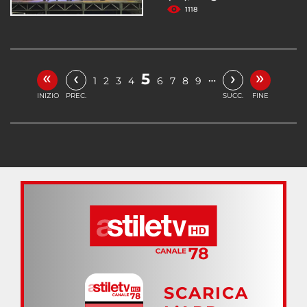
1118
«
»
‹
›
5
…
1
2
3
4
6
7
8
9
INIZIO
PREC.
SUCC.
FINE
SCARICA