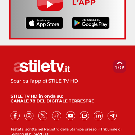
L’APP
Scarica l'app di STILE TV HD
STILE TV HD in onda su:
CANALE 78 DEL DIGITALE TERRESTRE
Testata iscritta nel Registro della Stampa presso il Tribunale di
Salerno al n. 34/2009