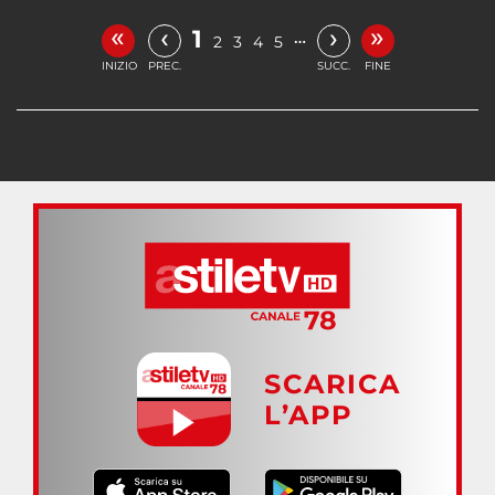
«
»
‹
›
1
…
2
3
4
5
INIZIO
PREC.
SUCC.
FINE
SCARICA
L’APP