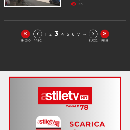
109
«
»
‹
›
3
…
1
2
4
5
6
7
INIZIO
PREC.
SUCC.
FINE
SCARICA