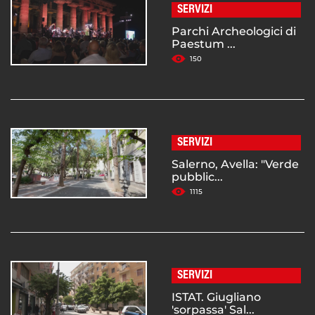
SERVIZI
Parchi Archeologici di
Paestum ...
150
SERVIZI
Salerno, Avella: "Verde
pubblic...
1115
SERVIZI
ISTAT. Giugliano
'sorpassa' Sal...