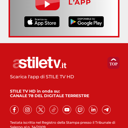
L’APP
Scarica l'app di STILE TV HD
STILE TV HD in onda su:
CANALE 78 DEL DIGITALE TERRESTRE
Testata iscritta nel Registro della Stampa presso il Tribunale di
Salerno al n. 34/2009