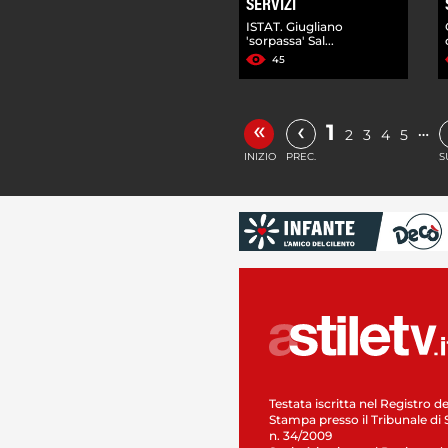
SERVIZI
ISTAT. Giugliano
'sorpassa' Sal...
45
«
‹
1
…
2
3
4
5
INIZIO
PREC.
S
Testata iscritta nel Registro de
Stampa presso il Tribunale di 
n. 34/2009