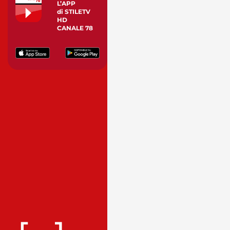
L’APP
di STILETV
HD
CANALE 78