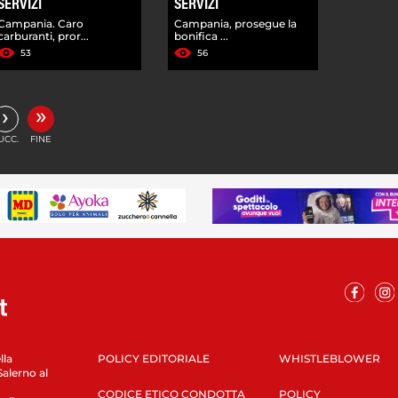
SERVIZI
SERVIZI
Campania. Caro
Campania, prosegue la
carburanti, pror...
bonifica ...
53
56
»
›
UCC.
FINE
lla
POLICY EDITORIALE
WHISTLEBLOWER
Salerno al
CODICE ETICO CONDOTTA
POLICY