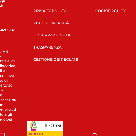
gli
/o
PRIVACY POLICY
COOKIE POLICY
POLICY DIVERSITÀ
ERRESTRE
DICHIARAZIONE DI
TRASPARENZA
LETV è
a
GESTIONE DEI RECLAMI
ziale, di
dio/video,
i e
spositivo
zo di
 e tutto
on
 è
esenti sul
un
nibile ad
ora gli
aggiosi.