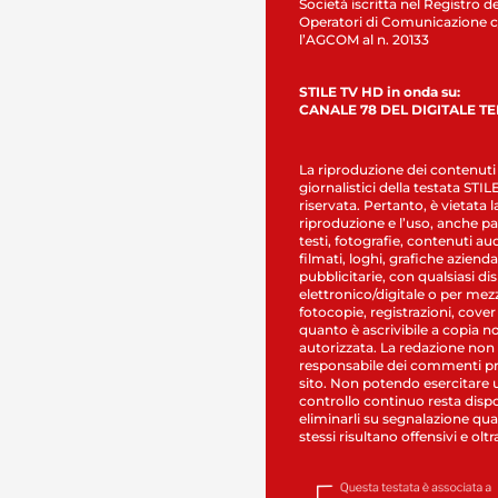
Società iscritta nel Registro de
Operatori di Comunicazione c
l’AGCOM al n. 20133
STILE TV HD in onda su:
CANALE 78 DEL DIGITALE T
La riproduzione dei contenuti
giornalistici della testata STI
riservata. Pertanto, è vietata l
riproduzione e l’uso, anche par
testi, fotografie, contenuti au
filmati, loghi, grafiche aziendal
pubblicitarie, con qualsiasi di
elettronico/digitale o per mez
fotocopie, registrazioni, cover
quanto è ascrivibile a copia n
autorizzata. La redazione non
responsabile dei commenti pr
sito. Non potendo esercitare 
controllo continuo resta dispo
eliminarli su segnalazione qual
stessi risultano offensivi e oltr