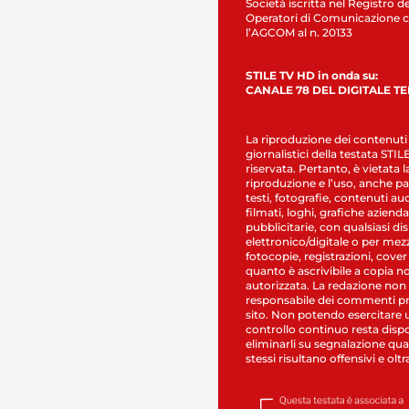
Società iscritta nel Registro de
Operatori di Comunicazione c
l’AGCOM al n. 20133
STILE TV HD in onda su:
CANALE 78 DEL DIGITALE T
La riproduzione dei contenuti
giornalistici della testata STI
riservata. Pertanto, è vietata l
riproduzione e l’uso, anche par
testi, fotografie, contenuti au
filmati, loghi, grafiche aziendal
pubblicitarie, con qualsiasi di
elettronico/digitale o per mez
fotocopie, registrazioni, cover
quanto è ascrivibile a copia n
autorizzata. La redazione non
responsabile dei commenti pr
sito. Non potendo esercitare 
controllo continuo resta dispo
eliminarli su segnalazione qual
stessi risultano offensivi e oltr