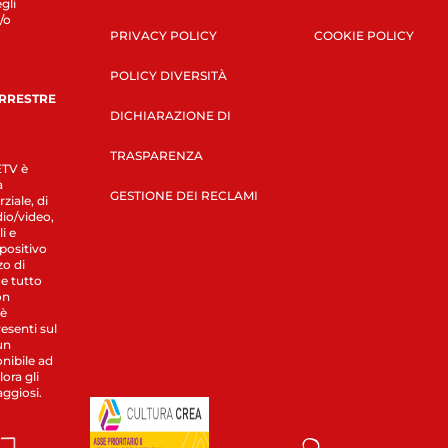
gli
/o
PRIVACY POLICY
COOKIE POLICY
POLICY DIVERSITÀ
ERRESTRE
DICHIARAZIONE DI
TRASPARENZA
LETV è
a
GESTIONE DEI RECLAMI
ziale, di
dio/video,
i e
spositivo
zo di
 e tutto
on
 è
esenti sul
un
nibile ad
ora gli
aggiosi.