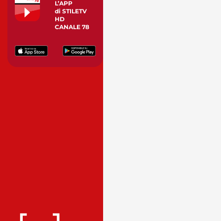
L’APP
di STILETV
HD
CANALE 78