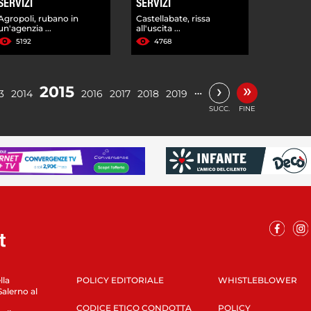
SERVIZI
SERVIZI
Agropoli, rubano in
Castellabate, rissa
un'agenzia ...
all'uscita ...
5192
4768
»
›
2015
…
3
2014
2016
2017
2018
2019
SUCC.
FINE
lla
POLICY EDITORIALE
WHISTLEBLOWER
Salerno al
CODICE ETICO CONDOTTA
POLICY