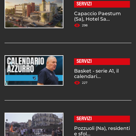
SERVIZI
Capaccio Paestum
(Sa), Hotel Sa...
298
SERVIZI
Basket - serie A1, il
calendari...
227
SERVIZI
Pozzuoli (Na), residenti
e sfol...