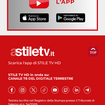
L’APP
Scarica l'app di STILE TV HD
STILE TV HD in onda su:
CANALE 78 DEL DIGITALE TERRESTRE
Testata iscritta nel Registro della Stampa presso il Tribunale di
Salerno al n. 34/2009