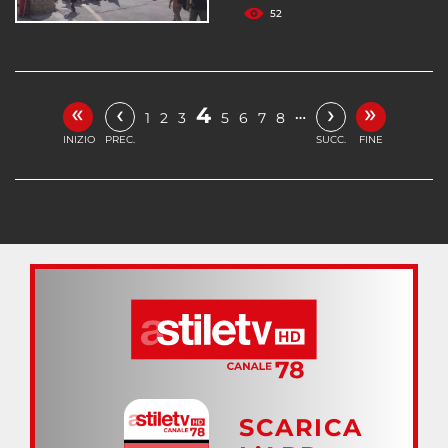
52
«
»
‹
›
4
…
1
2
3
5
6
7
8
INIZIO
PREC.
SUCC.
FINE
SCARICA