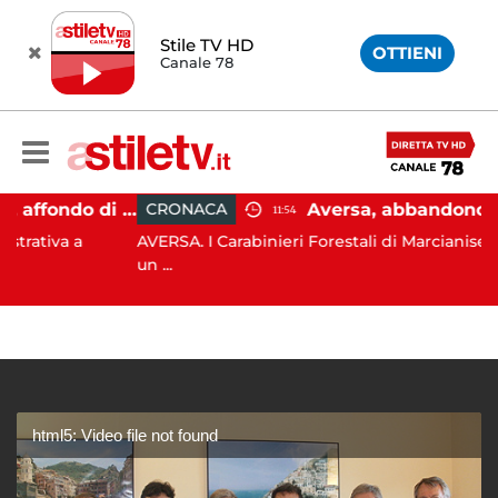
Stile TV HD
OTTIENI
Canale 78
Capaccio Paestum, affondo di Forza Italia: "Paolino è arrivato al capolinea"
CRONACA
11:54
a a
AVERSA. I Carabinieri Forestali di Marcianise sorpre
un ...
html5: Video file not found