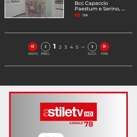
Bcc Capaccio
Paestum e Serino, ...
128
«
»
‹
›
1
…
2
3
4
5
INIZIO
PREC.
SUCC.
FINE