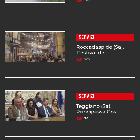
143
SERVIZI
Roccadaspide (Sa),
'Festival de...
202
SERVIZI
Teggiano (Sa).
Principessa Cost...
76