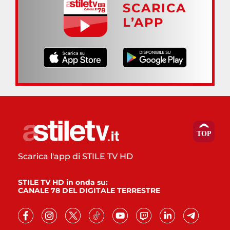
SCARICA
L’APP
Scarica l'app di STILE TV HD
STILE TV HD in onda su:
CANALE 78 DEL DIGITALE TERRESTRE