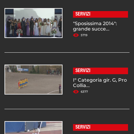
SERVIZI
"Sposissima 2014":
grande succe...
5719
SERVIZI
I° Categoria gir. G, Pro
Collia...
6377
SERVIZI