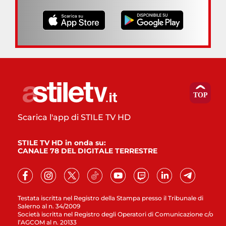
Scarica l'app di STILE TV HD
STILE TV HD in onda su:
CANALE 78 DEL DIGITALE TERRESTRE
Testata iscritta nel Registro della Stampa presso il Tribunale di
Salerno al n. 34/2009
Società iscritta nel Registro degli Operatori di Comunicazione c/o
l’AGCOM al n. 20133