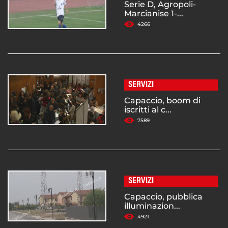
Serie D, Agropoli-
Marcianise 1-...
4266
SERVIZI
Capaccio, boom di
iscritti al c...
7589
SERVIZI
Capaccio, pubblica
illuminazion...
4921