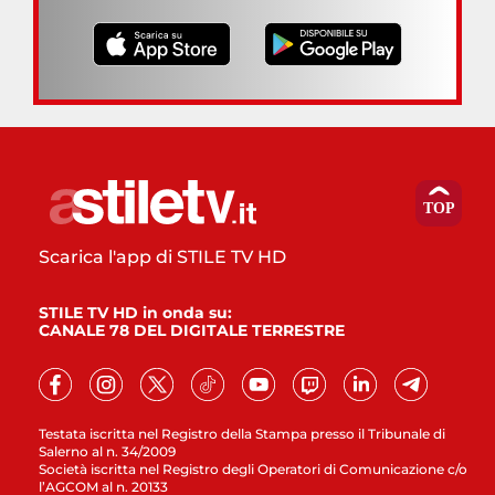
Scarica l'app di STILE TV HD
STILE TV HD in onda su:
CANALE 78 DEL DIGITALE TERRESTRE
Testata iscritta nel Registro della Stampa presso il Tribunale di
Salerno al n. 34/2009
Società iscritta nel Registro degli Operatori di Comunicazione c/o
l’AGCOM al n. 20133