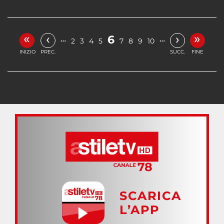
«
»
‹
›
6
…
…
2
3
4
5
7
8
9
10
INIZIO
PREC.
SUCC.
FINE
SCARICA
L’APP