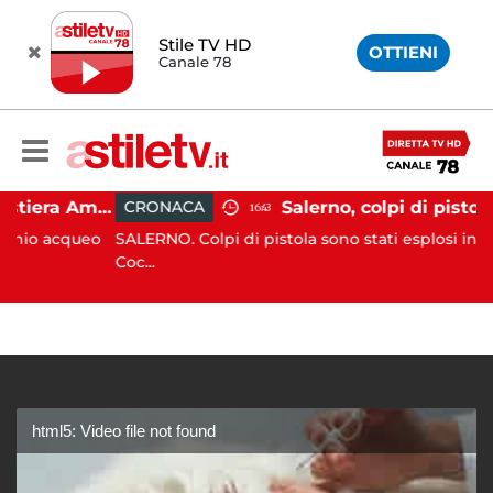
Stile TV HD
OTTIENI
Canale 78
Gozzo affonda in Costiera Amalfitana: occupanti soccorsi da altri natanti
CRONACA
16:43
 acqueo
SALERNO. Colpi di pistola sono stati esplosi in via Ro
Coc...
html5: Video file not found