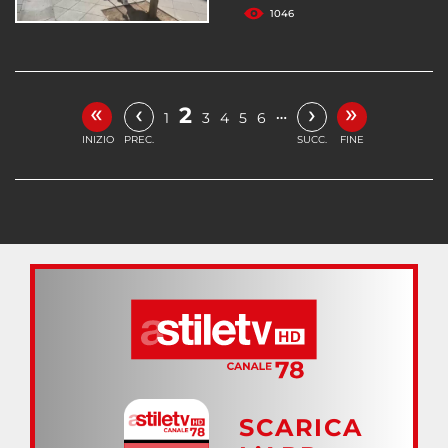
1046
«
»
‹
›
2
…
1
3
4
5
6
INIZIO
PREC.
SUCC.
FINE
SCARICA