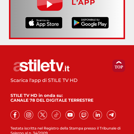
L’APP
Scarica l'app di STILE TV HD
STILE TV HD in onda su:
CANALE 78 DEL DIGITALE TERRESTRE
Testata iscritta nel Registro della Stampa presso il Tribunale di
Salerno al n. 34/2009