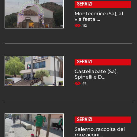
SERVIZI
Montecorice (Sa), al
via festa ...
112
SERVIZI
Castellabate (Sa),
Spinelli e D...
69
SERVIZI
Salerno, raccolta dei
mozziconi...