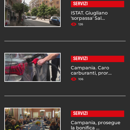
SERVIZI
ISTAT. Giugliano
'sorpassa' Sal...
126
SERVIZI
Campania. Caro
carburanti, pror...
106
SERVIZI
Campania, prosegue
la bonifica ...