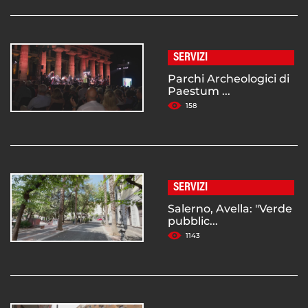
SERVIZI
Parchi Archeologici di
Paestum ...
158
SERVIZI
Salerno, Avella: "Verde
pubblic...
1143