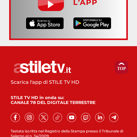
L’APP
Scarica l'app di STILE TV HD
STILE TV HD in onda su:
CANALE 78 DEL DIGITALE TERRESTRE
Testata iscritta nel Registro della Stampa presso il Tribunale di
Salerno al n. 34/2009