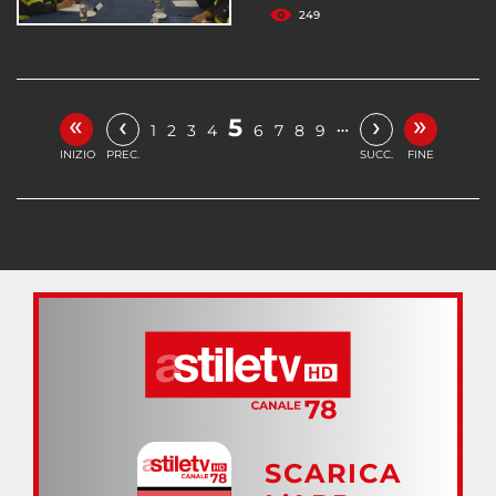
249
«
»
‹
›
5
…
1
2
3
4
6
7
8
9
INIZIO
PREC.
SUCC.
FINE
SCARICA