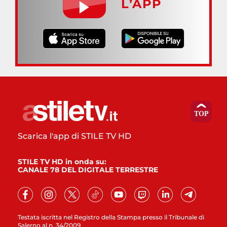
L’APP
Scarica l'app di STILE TV HD
STILE TV HD in onda su:
CANALE 78 DEL DIGITALE TERRESTRE
Testata iscritta nel Registro della Stampa presso il Tribunale di
Salerno al n. 34/2009