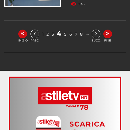
1146
«
»
‹
›
4
…
1
2
3
5
6
7
8
INIZIO
PREC.
SUCC.
FINE
SCARICA