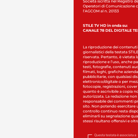
Società iscritta nel Registro de
Operatori di Comunicazione c
l’AGCOM al n. 20133
STILE TV HD in onda su:
CANALE 78 DEL DIGITALE T
La riproduzione dei contenuti
giornalistici della testata STI
riservata. Pertanto, è vietata l
riproduzione e l’uso, anche par
testi, fotografie, contenuti au
filmati, loghi, grafiche aziendal
pubblicitarie, con qualsiasi di
elettronico/digitale o per mez
fotocopie, registrazioni, cover
quanto è ascrivibile a copia n
autorizzata. La redazione non
responsabile dei commenti pr
sito. Non potendo esercitare 
controllo continuo resta dispo
eliminarli su segnalazione qual
stessi risultano offensivi e oltr