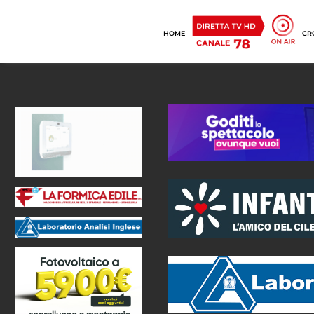
HOME
CR