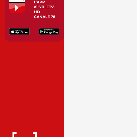
L’APP
di STILETV
HD
CANALE 78