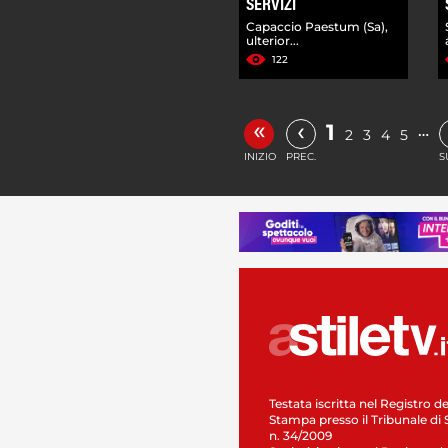
SERVIZI
Capaccio Paestum (Sa),
ulterior...
122
«
‹
1
…
2
3
4
5
INIZIO
PREC.
S
Testata iscritta nel Registro de
Stampa presso il Tribunale di 
n. 34/2009