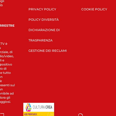
gli
/o
PRIVACY POLICY
COOKIE POLICY
POLICY DIVERSITÀ
ERRESTRE
DICHIARAZIONE DI
TRASPARENZA
LETV è
a
GESTIONE DEI RECLAMI
ziale, di
dio/video,
i e
spositivo
zo di
 e tutto
on
 è
esenti sul
un
nibile ad
ora gli
aggiosi.