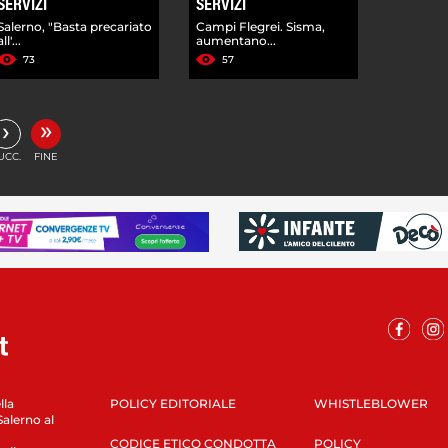
SERVIZI
SERVIZI
Salerno, "Basta precariato
Campi Flegrei. Sisma,
all'...
aumentano...
73
57
»
›
UCC.
FINE
lla
POLICY EDITORIALE
WHISTLEBLOWER
Salerno al
CODICE ETICO CONDOTTA
POLICY