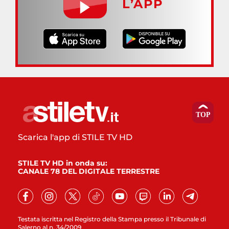
L’APP
Scarica l'app di STILE TV HD
STILE TV HD in onda su:
CANALE 78 DEL DIGITALE TERRESTRE
Testata iscritta nel Registro della Stampa presso il Tribunale di
Salerno al n. 34/2009