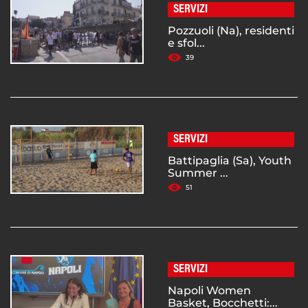
SERVIZI
Pozzuoli (Na), residenti
e sfol...
39
SERVIZI
Battipaglia (Sa), Youth
Summer ...
51
SERVIZI
Napoli Women
Basket, Bocchetti:...