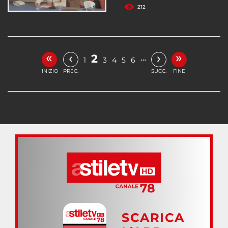
212
«
»
‹
›
2
…
1
3
4
5
6
INIZIO
PREC.
SUCC.
FINE
SCARICA