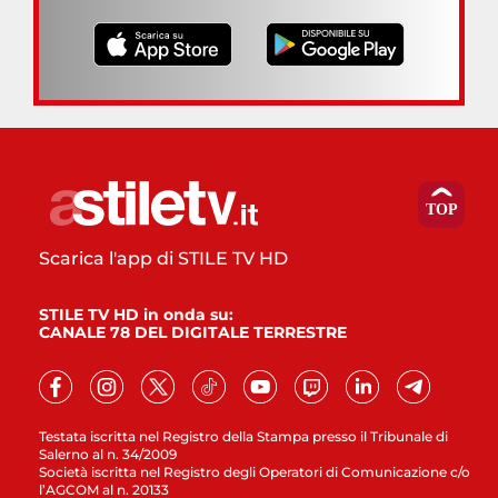
Scarica l'app di STILE TV HD
STILE TV HD in onda su:
CANALE 78 DEL DIGITALE TERRESTRE
Testata iscritta nel Registro della Stampa presso il Tribunale di
Salerno al n. 34/2009
Società iscritta nel Registro degli Operatori di Comunicazione c/o
l’AGCOM al n. 20133