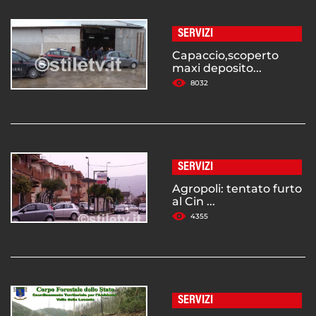
SERVIZI
Capaccio,scoperto
maxi deposito...
8032
SERVIZI
Agropoli: tentato furto
al Cin ...
4355
SERVIZI