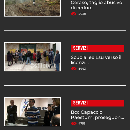
Ceraso, taglio abusivo
di ceduo...
4038
SERVIZI
Scuola, ex Lsu verso il
licenzi...
8443
SERVIZI
Bcc Capaccio
Paestum, proseguon...
4753