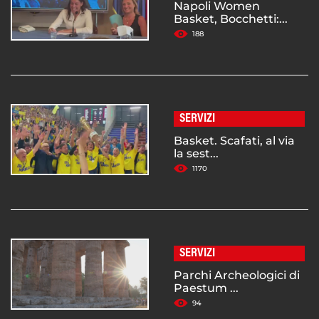
Napoli Women
Basket, Bocchetti:...
188
SERVIZI
Basket. Scafati, al via
la sest...
1170
SERVIZI
Parchi Archeologici di
Paestum ...
94