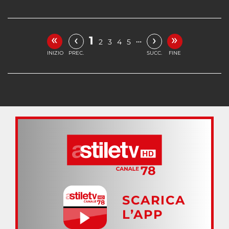
«
»
‹
›
1
…
2
3
4
5
INIZIO
PREC.
SUCC.
FINE
SCARICA
L’APP