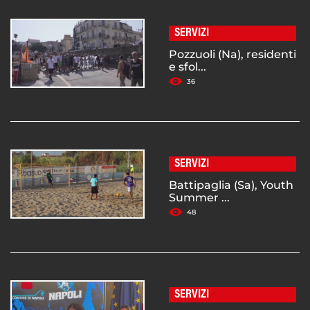
SERVIZI
Pozzuoli (Na), residenti
e sfol...
36
SERVIZI
Battipaglia (Sa), Youth
Summer ...
48
SERVIZI