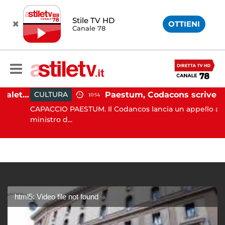
Stile TV HD
OTTIENI
Canale 78
Martina Carbonaro, braccialetto elettronico per i genitori della 14enne uccisa dall'ex
Paestum, Codacons scrive al ministro Giuli: "Rilanciare scavi dell'Anfiteatro nell'area archeologica"
CULTURA
10:54
CAPACCIO PAESTUM. Il Codancos lancia un appello al
ministro d...
html5: Video file not found