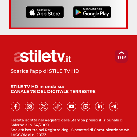
Scarica l'app di STILE TV HD
STILE TV HD in onda su:
CANALE 78 DEL DIGITALE TERRESTRE
Testata iscritta nel Registro della Stampa presso il Tribunale di
Salerno al n. 34/2009
Società iscritta nel Registro degli Operatori di Comunicazione c/o
l’AGCOM al n. 20133