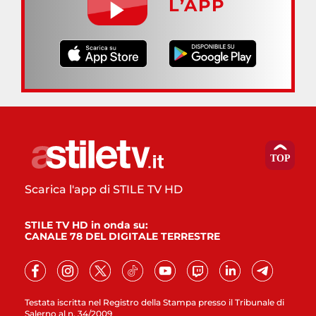
L’APP
Scarica l'app di STILE TV HD
STILE TV HD in onda su:
CANALE 78 DEL DIGITALE TERRESTRE
Testata iscritta nel Registro della Stampa presso il Tribunale di
Salerno al n. 34/2009