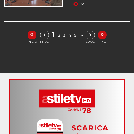
63
«
»
‹
›
1
…
2
3
4
5
INIZIO
PREC.
SUCC.
FINE
SCARICA