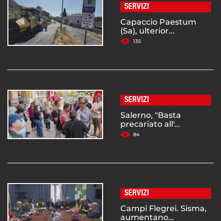
SERVIZI
Capaccio Paestum
(Sa), ulterior...
135
SERVIZI
Salerno, "Basta
precariato all'...
84
SERVIZI
Campi Flegrei. Sisma,
aumentano...