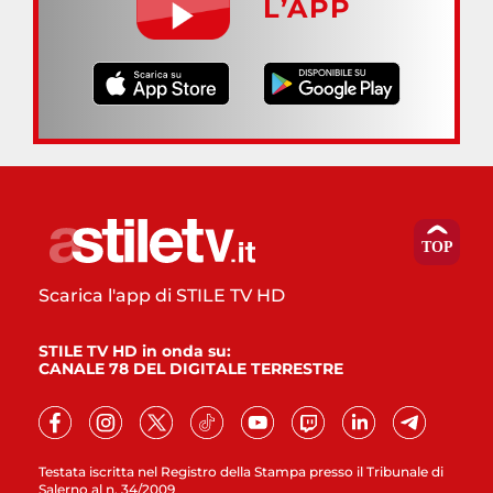
L’APP
Scarica l'app di STILE TV HD
STILE TV HD in onda su:
CANALE 78 DEL DIGITALE TERRESTRE
Testata iscritta nel Registro della Stampa presso il Tribunale di
Salerno al n. 34/2009