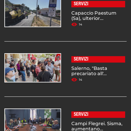
SERVIZI
Capaccio Paestum
(Sa), ulterior...
14
SERVIZI
Salerno, "Basta
precariato all'...
14
SERVIZI
Campi Flegrei. Sisma,
aumentano...