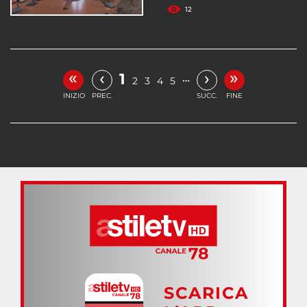
12
«
»
‹
›
1
…
2
3
4
5
INIZIO
PREC.
SUCC.
FINE
SCARICA