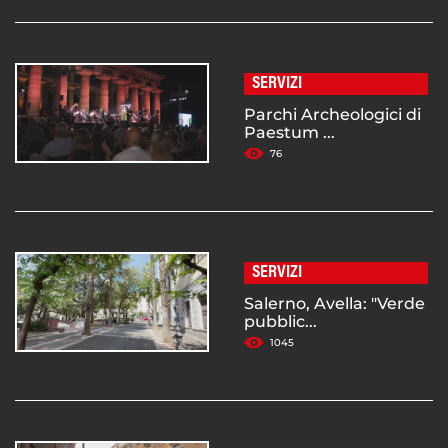
SERVIZI
Parchi Archeologici di
Paestum ...
76
SERVIZI
Salerno, Avella: "Verde
pubblic...
1045