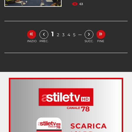
63
«
»
‹
›
1
…
2
3
4
5
INIZIO
PREC.
SUCC.
FINE
SCARICA