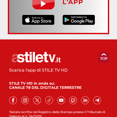
L’APP
Scarica l'app di STILE TV HD
STILE TV HD in onda su:
CANALE 78 DEL DIGITALE TERRESTRE
Testata iscritta nel Registro della Stampa presso il Tribunale di
Salerno al n. 34/2009