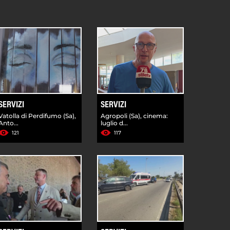
SERVIZI
SERVIZI
Vatolla di Perdifumo (Sa),
Agropoli (Sa), cinema:
Anto...
luglio d...
121
117