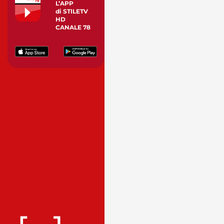
L’APP
di STILETV
HD
CANALE 78