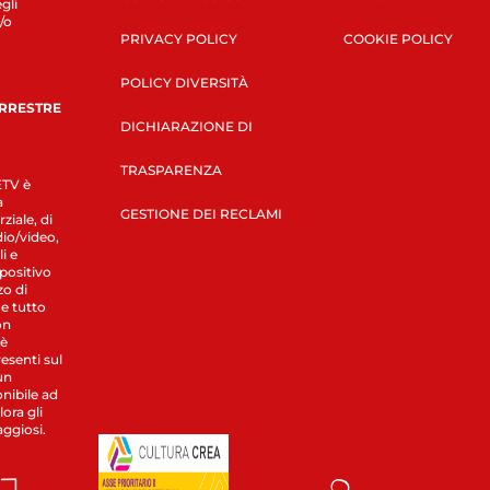
gli
/o
PRIVACY POLICY
COOKIE POLICY
POLICY DIVERSITÀ
ERRESTRE
DICHIARAZIONE DI
TRASPARENZA
LETV è
a
GESTIONE DEI RECLAMI
ziale, di
dio/video,
i e
spositivo
zo di
 e tutto
on
 è
esenti sul
un
nibile ad
ora gli
aggiosi.