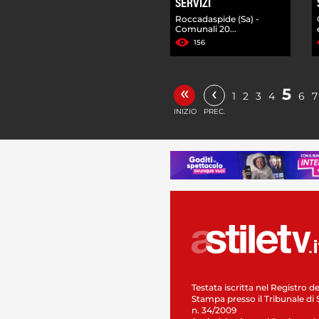
SERVIZI
Roccadaspide (Sa) -
Comunali 20...
156
«
‹
5
1
2
3
4
6
7
INIZIO
PREC.
Testata iscritta nel Registro de
Stampa presso il Tribunale di 
n. 34/2009