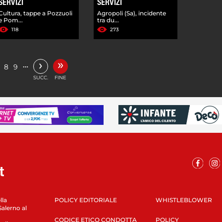
SERVIZI
SERVIZI
Cultura, tappe a Pozzuoli
Agropoli (Sa), incidente
e Pom...
tra du...
118
273
»
›
…
8
9
SUCC.
FINE
lla
POLICY EDITORIALE
WHISTLEBLOWER
Salerno al
CODICE ETICO CONDOTTA
POLICY