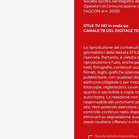
Società iscritta nel Registro de
Operatori di Comunicazione c
l’AGCOM al n. 20133
STILE TV HD in onda su:
CANALE 78 DEL DIGITALE T
La riproduzione dei contenuti
giornalistici della testata STI
riservata. Pertanto, è vietata l
riproduzione e l’uso, anche par
testi, fotografie, contenuti au
filmati, loghi, grafiche aziendal
pubblicitarie, con qualsiasi di
elettronico/digitale o per mez
fotocopie, registrazioni, cover
quanto è ascrivibile a copia n
autorizzata. La redazione non
responsabile dei commenti pr
sito. Non potendo esercitare 
controllo continuo resta dispo
eliminarli su segnalazione qual
stessi risultano offensivi e oltr