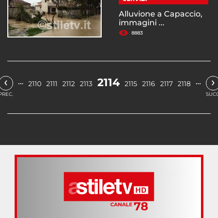
Alluvione a Capaccio,
immagini ...
8883
‹
›
2114
…
…
2110
2111
2112
2113
2115
2116
2117
2118
PREC.
SUCC