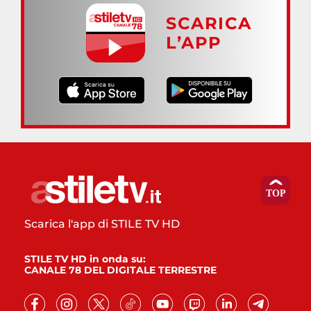
SCARICA
L’APP
Scarica l'app di STILE TV HD
STILE TV HD in onda su:
CANALE 78 DEL DIGITALE TERRESTRE