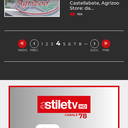
Castellabate, Agrizoo
Store: da...
959
«
»
‹
›
4
…
1
2
3
5
6
7
8
INIZIO
PREC.
SUCC.
FINE