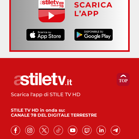
SCARICA
L’APP
Scarica l'app di STILE TV HD
STILE TV HD in onda su:
CANALE 78 DEL DIGITALE TERRESTRE