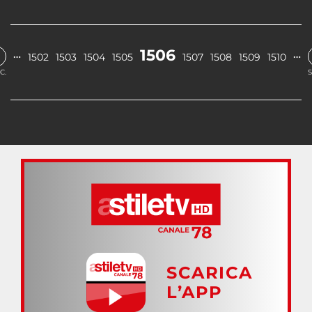
1506
…
…
1502
1503
1504
1505
1507
1508
1509
1510
C.
S
SCARICA
L’APP