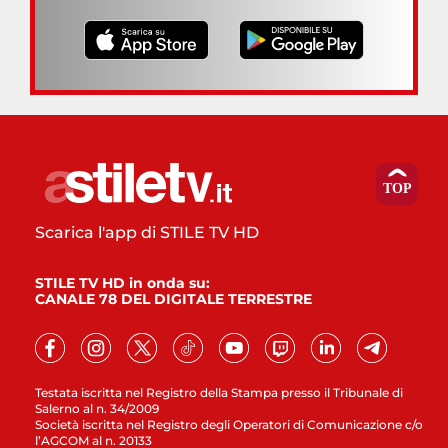
Scarica l'app di STILE TV HD
STILE TV HD in onda su:
CANALE 78 DEL DIGITALE TERRESTRE
Testata iscritta nel Registro della Stampa presso il Tribunale di
Salerno al n. 34/2009
Società iscritta nel Registro degli Operatori di Comunicazione c/o
l’AGCOM al n. 20133